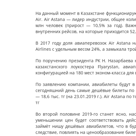
На данный момент в Казахстане функционируют 
Air. Air Astana — лидер индустрии, общее кол
млн человек (прирост — 10,5% за год). Ва
внутренних рейсов, на которые приходится 52,4
В 2017 году доля авиаперевозок Air Astana 
Airlines с удельным весом 24%, а замыкала тро
По поручению президента РК Н. Назарбаева н
казахстанского лоукостера Flyarystan, ав
конфигурацией на 180 мест эконом-класса для в
По заявлению компании, авиабилеты будут в
сегодняшний день самые дешёвые билеты по м
— 18,6 тыс. тг (на 23.01.2019 г.). Air Astana п
тг
Во второй половине 2019-го станет ясно, на
уменьшении цен будет соответствовать дейс
займёт нишу дешёвых авиабилетов, что в бу
следствие, повлиять на ценообразование биле