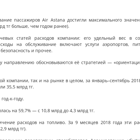
вание пассажиров Air Astana достигли максимального значен
лрд тг больше, чем годом ранее).
евых статей расходов компании: его удельный вес в со
асходы на обслуживание включают услуги аэропортов, пит
 безопасность и прочее.
му направлению обосновываются её стратегией — «ориентаци
й компании, так и на рынке в целом, за январь–сентябрь 201
ли 35,5 млрд тг.
год-к-году.
ась на 59,7% — с 10,8 млрд до 4,3 млрд тг.
ение расходов на топливо. За 9 месяцев 2018 года эти ра
2,9 млрд тг).