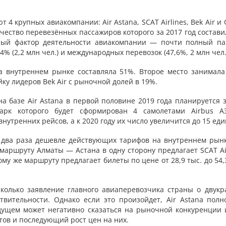
4 крупных авиакомпании: Air Astana, SCAT Airlines, Bek Air и
ичество перевезённых пассажиров которого за 2017 год состави
жный фактор деятельности авиакомпании — почти полный па
% (2,2 млн чел.) и международных перевозок (47,6%, 2 млн чел.
на внутреннем рынке составляла 51%. Второе место занимала
йку лидеров Bek Air с рыночной долей в 19%.
а базе Air Astana в первой половине 2019 года планируется з
иапарк которого будет сформирован 4 самолетами Airbus А
нутренних рейсов, а к 2020 году их число увеличится до 15 еди
 два раза дешевле действующих тарифов на внутреннем рынк
аршруту Алматы — Астана в одну сторону предлагает SCAT Air
о тому же маршруту предлагает билеты по цене от 28,9 тыс. до 54,
сколько заявление главного авиаперевозчика страны о двукр
твительности. Однако если это произойдет, Air Astana полн
дущем может негативно сказаться на рыночной конкуренции и
тов и последующий рост цен на них.