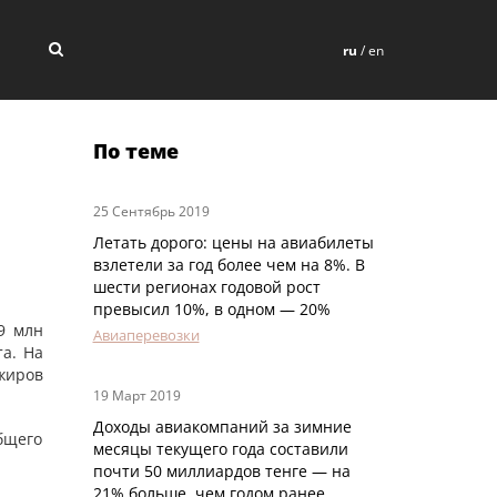
ru
/
en
По теме
25 Сентябрь 2019
Летать дорого: цены на авиабилеты
взлетели за год более чем на 8%. В
шести регионах годовой рост
превысил 10%, в одном — 20%
9 млн
Авиаперевозки
та. На
жиров
19 Март 2019
Доходы авиакомпаний за зимние
бщего
месяцы текущего года составили
почти 50 миллиардов тенге — на
21% больше, чем годом ранее