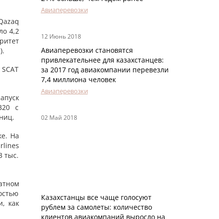
Авиаперевозки
 Qazaq
ло 4,2
12 Июнь 2018
ритет
Авиаперевозки становятся
).
привлекательнее для казахстанцев:
 SCAT
за 2017 год авиакомпании перевезли
7,4 миллиона человек
Авиаперевозки
апуск
320 с
ниц.
02 Май 2018
е. На
lines
3 тыс.
атном
остью
Казахстанцы все чаще голосуют
, как
рублем за самолеты: количество
клиентов авиакомпаний выросло на