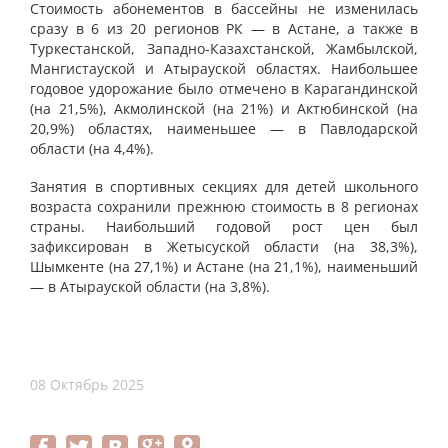
Стоимость абонементов в бассейны не изменилась
сразу в 6 из 20 регионов РК — в Астане, а также в
Туркестанской, Западно-Казахстанской, Жамбылской,
Мангистауской и Атырауской областях. Наибольшее
годовое удорожание было отмечено в Карагандинской
(на 21,5%), Акмолинской (на 21%) и Актюбинской (на
20,9%) областях, наименьшее — в Павлодарской
области (на 4,4%).
Занятия в спортивных секциях для детей школьного
возраста сохранили прежнюю стоимость в 8 регионах
страны. Наибольший годовой рост цен был
зафиксирован в Жетысуской области (на 38,3%),
Шымкенте (на 27,1%) и Астане (на 21,1%), наименьший
— в Атырауской области (на 3,8%).
08 Октябрь 2025