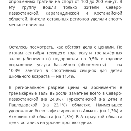
опрошенных тратили на спорт от 100 до 200 минут. В
эту группу вошли только жители Северо-
Казахстанской, Карагандинской и Костанайской
областей. Жители остальных регионов уделяли спорту
меньше времени.
Осталось посмотреть, как обстоят дела с ценами. По
итогам сентября текущего года услуги тренажёрных
залов (абонементы) подорожали на 9,5% в годовом
выражении, услуги бассейнов (абонементы) — на
10,3%, занятия в спортивных секциях для детей
школьного возраста — на 11,4%.
В региональном разрезе цены на абонементы в
тренажёрные залы выросли заметнее всего в Северо-
Казахстанской (на 24,8%), Туркестанской (на 24%) и
Павлодарской (на 23,1%) областях. Наименьшее
удорожание было зафиксировано в Алматы (на 1,3%) и
Акмолинской области (на 1,3%). В Атырауской области
цены остались на уровне прошлогодних.