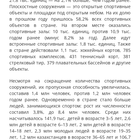
21,8 тыс. единиц — на 2,1% больше, чем годом ранее.
Плоскостные сооружения — это открытые спортивные
объекты и площадки под открытым небом. На их долю
в прошлом году пришлось 58,2% всех спортивных
объектов в стране. На втором месте оказались
спортивные залы: 10 тыс. единиц, против 10,9 тыс.
годом ранее (минус 8,2% за год). Далее идут
встроенные спортивные залы: 1,8 тыс. единиц. Также
в стране действовали 1,1 тыс. хоккейных кортов, 785
спортивных комплексов, 431 теннисный корт, 381
стрелковый тир, 379 плавательных бассейнов и другие
объекты.
Несмотря на сокращение количества спортивных
сооружений, их пропускная способность увеличилась,
составив 1,4 млн человек, против 1,2 млн человек
годом ранее. Одновременно в стране стало больше
людей, занимающихся спортом: рост их численности
составил 3,8%, до 8,4 млн человек. Среди них
насчитывалось 141,9 тыс. детей в возрасте 3–5 лет, 2,6
млн детей в возрасте 6–13 лет, 2 млн детей в возрасте
14–18 лет, 2,3 млн молодых людей в возрасте 19–35
лет, 1,2 млн казахстанцев в возрасте 36–65 лет и 106,7