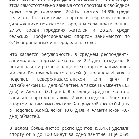
этом самостоятельно занимаются спортом в свободное
время чаще горожане: 20,5%, против 14,9% среди
сельчан. По занятиям спортом в образовательных
учреждениях показатели города и села почти равны:
27,5% среди городских жителей и 28,2% среди
сельских. Профессионально спортом занимаются по
0,4% опрошенных и в городе, и на селе.
Что касается регулярности, в среднем респонденты
занимались спортом с частотой 2,2 дня в неделю. В
региональном разрезе чаще всех спортом занимались
жители Восточно-Казахстанской (в среднем 4 дня в
неделю), Северо-Казахстанской (3,4 дня) и
Актюбинской (3,3 дня) областей, а также Шымкента (3,3
дня) и Алматы (3,1 дня). В столице средняя частота
занятий спортом составила 2 дня в неделю. Реже всех
спортом занимались жители Атырауской (всего 0,4 дня
в неделю), Жамбылской (0,6 дня) и Алматинской (0,7
дня) областей.
В целом большинство респондентов (99,4%) уделяли
спорту от 5 до 100 минут за одно занятие. Ещё 0,6%