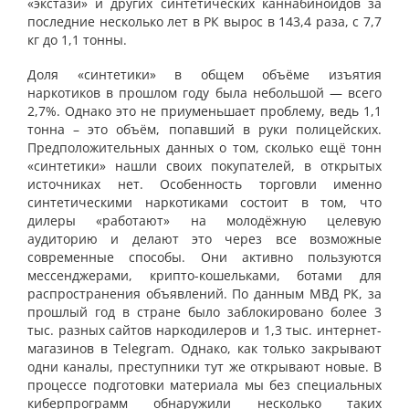
«экстази» и других синтетических каннабиноидов за
последние несколько лет в РК вырос в 143,4 раза, с 7,7
кг до 1,1 тонны.
Доля «синтетики» в общем объёме изъятия
наркотиков в прошлом году была небольшой — всего
2,7%. Однако это не приуменьшает проблему, ведь 1,1
тонна – это объём, попавший в руки полицейских.
Предположительных данных о том, сколько ещё тонн
«синтетики» нашли своих покупателей, в открытых
источниках нет. Особенность торговли именно
синтетическими наркотиками состоит в том, что
дилеры «работают» на молодёжную целевую
аудиторию и делают это через все возможные
современные способы. Они активно пользуются
мессенджерами, крипто-кошельками, ботами для
распространения объявлений. По данным МВД РК, за
прошлый год в стране было заблокировано более 3
тыс. разных сайтов наркодилеров и 1,3 тыс. интернет-
магазинов в Telegram. Однако, как только закрывают
одни каналы, преступники тут же открывают новые. В
процессе подготовки материала мы без специальных
киберпрограмм обнаружили несколько таких