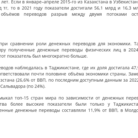
лет. Если в январе–апреле 2015-го из Казахстана в Узбекиста
 тг, то в 2021 году показатели достигали 56,1 млрд и 16,3 м
 объёмов переводов разрыв между двумя потоками ост
при сравнении роли денежных переводов для экономики. Та
иру полученные денежные переводы физических лиц в 2024
этот показатель был многократно больше.
водов наблюдалась в Таджикистане, где их доля достигала 47,
тветствовали почти половине объёма экономики страны. Зам
стана (26,6% от ВВП, по последним доступным данным за 2022
-Сальвадора (по 24%).
амыкал топ-15 стран мира по зависимости от денежных перев
нства более высокие показатели были только у Таджикист
ченные денежные переводы составляли 11,9% от ВВП, в Молд