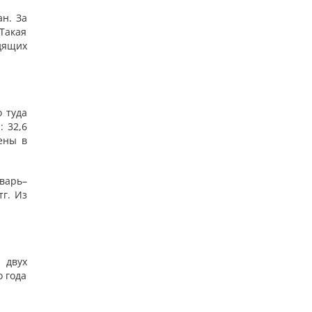
н. За
Такая
дящих
 туда
: 32,6
ены в
варь–
тг. Из
 двух
о года