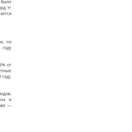
н было
лрд тг
аётся
к, по
 году
9% от
етные
 год),
одов.
ана и
ове —