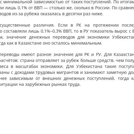
н с минимальной зависимостью от таких поступлений. По итога
 лишь 0,1% от ВВП — столько же, сколько в России. По сравн
одов из-за рубежа оказалась в десятки раз ниже.
 существенные различия. Если в РК на протяжении после
составляли лишь 0,1%–0,3% ВВП, то в РУ показатель вырос с 
ом, значение денежных переводов для экономики Узбекиста
гда как в Казахстане оно осталось минимальным.
ереводы имеют разное значение для РК и РУ. Для Казахстан
асчётов: страна отправляет за рубеж больше средств, чем пол
еса в масштабах экономики. Для Узбекистана такие поступ
язаны с доходами трудовых мигрантов и занимают заметную до
нее зависимым от внешних денежных поступлений, тогда к
ситуации на зарубежных рынках труда.