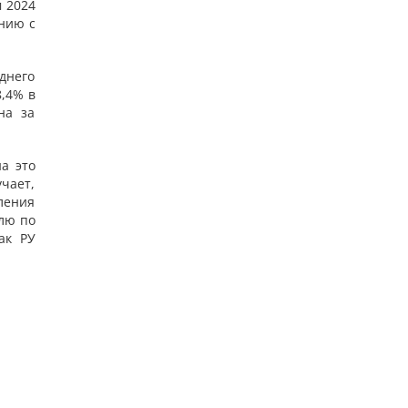
м 2024
ению с
днего
8,4% в
на за
а это
учает,
ления
лю по
ак РУ