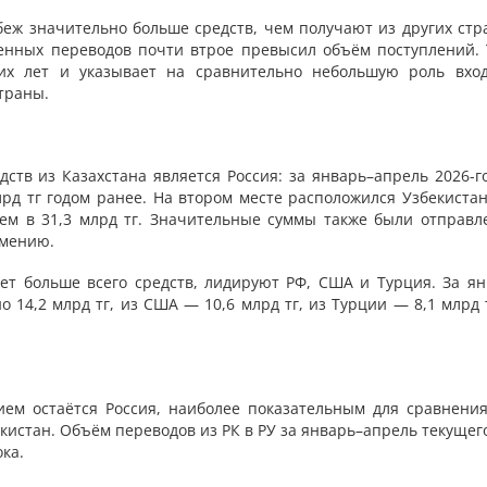
беж значительно больше средств, чем получают из других стра
енных переводов почти втрое превысил объём поступлений. 
их лет и указывает на сравнительно небольшую роль вхо
траны.
тв из Казахстана является Россия: за январь–апрель 2026-го
лрд тг годом ранее. На втором месте расположился Узбекистан
лем в 31,3 млрд тг. Значительные суммы также были отправл
рмению.
ает больше всего средств, лидируют РФ, США и Турция. За ян
 14,2 млрд тг, из США — 10,6 млрд тг, из Турции — 8,1 млрд 
ем остаётся Россия, наиболее показательным для сравнения
кистан. Объём переводов из РК в РУ за январь–апрель текущег
ка.