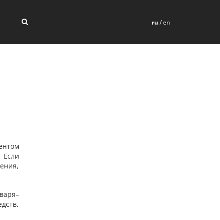
ru
/
en
ентом
 Если
ения,
варя–
дств,