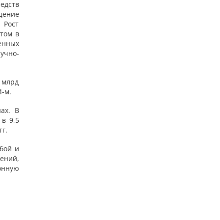
едств
щение
 Рост
том в
енных
учно-
 млрд
4-м.
ах. В
в 9,5
тг.
бой и
ений,
онную