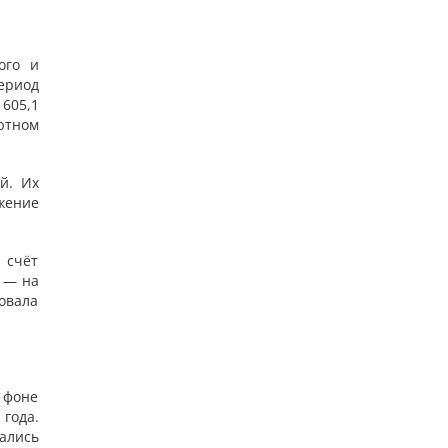
ого и
ериод
605,1
ютном
й. Их
жение
 счёт
в — на
ровала
а фоне
года.
ались