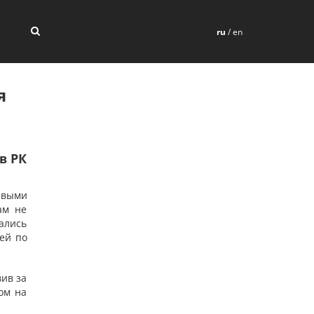
ru
/
en
я
в РК
евыми
ам не
ались
ей по
вив за
ом на