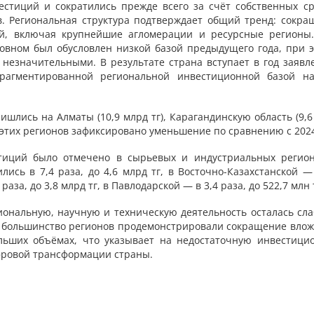
стиций и сократились прежде всего за счёт собственных ср
. Региональная структура подтверждает общий тренд: сокра
й, включая крупнейшие агломерации и ресурсные регионы.
овном был обусловлен низкой базой предыдущего года, при э
незначительными. В результате страна вступает в год заявл
рагментированной региональной инвестиционной базой на
шлись на Алматы (10,9 млрд тг), Карагандинскую область (9,6
трёх этих регионов зафиксировано уменьшение по сравнению с 202
тиций было отмечено в сырьевых и индустриальных регион
ись в 7,4 раза, до 4,6 млрд тг, в Восточно-Казахстанской — 
раза, до 3,8 млрд тг, в Павлодарской — в 3,4 раза, до 522,7 млн 
ональную, научную и техническую деятельность осталась сла
 большинство регионов продемонстрировали сокращение влож
льших объёмах, что указывает на недостаточную инвестици
фровой трансформации страны.