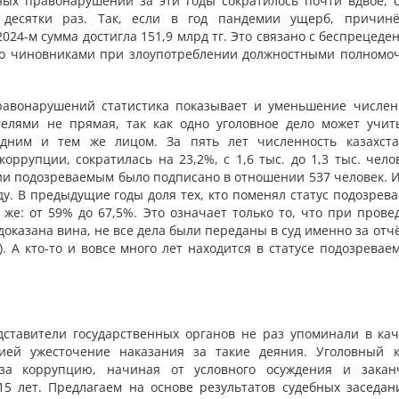
ных правонарушений за эти годы сократилось почти вдвое, 
десятки раз. Так, если в год пандемии ущерб, причин
2024-м сумма достигла 151,9 млрд тг. Это связано с беспрецед
го чиновниками при злоупотреблении должностными полномо
авонарушений статистика показывает и уменьшение числен
телями не прямая, так как одно уголовное дело может учит
дним и тем же лицом. За пять лет численность казахста
ррупции, сократилась на 23,2%, с 1,6 тыс. до 1,3 тыс. челов
ии подозреваемым было подписано в отношении 537 человек. И
ду. В предыдущие годы доля тех, кто поменял статус подозрев
 же: от 59% до 67,5%. Это означает только то, что при прове
доказана вина, не все дела были переданы в суд именно за от
 А кто-то и вовсе много лет находится в статусе подозревае
ставители государственных органов не раз упоминали в кач
ией ужесточение наказания за такие деяния. Уголовный к
за коррупцию, начиная от условного осуждения и закан
5 лет. Предлагаем на основе результатов судебных заседан