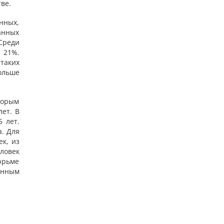
ве.
ённых,
анных
Среди
 21%.
таких
ольше
торым
ет. В
 лет.
а. Для
к, из
еловек
юрьме
дённым