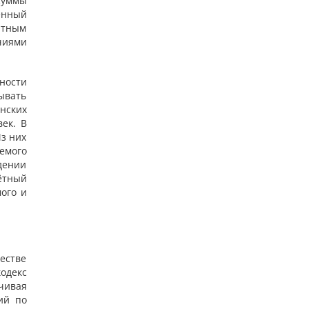
суммы
ённый
ентным
чиями
ности
ывать
нских
ек. В
з них
аемого
дении
чётный
мого и
естве
одекс
чивая
ий по