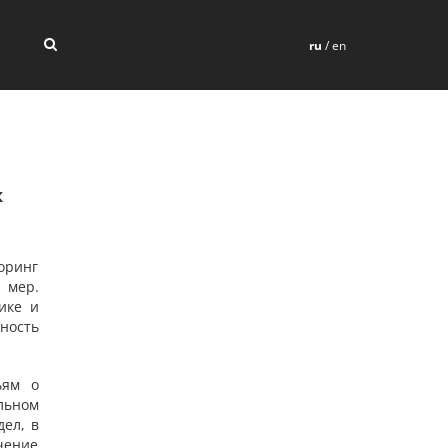
ru
/
en
к
оринг
 мер.
ике и
ность
ьям о
льном
ел, в
чение