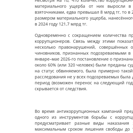
Несмотря на то, что количество коррупцион
материального ущерба от них выросли в 
взяточниками, едва превышал 8 млрд тг, то в 
размером материального ущерба, нанесённо
в 2024 году 121,7 млрд тг.
Одновременно с сокращением количества пр
коррупционеров. Связь между этими показа
несколько правонарушений, совершённых о
чиновников, признанных подозреваемыми в ко
январе–мае 2026-го постановление о признан
около 60% (или 320 человек) были преданы су
на статус обвиняемого, была примерно такой
расследования не у всех подозреваемых была 
период (возможен перенос на следующий год).
скрывается от следствия.
Во время антикоррупционных кампаний пред
одного из инструментов борьбы с коррупц
предусматривает разные виды наказания 
максимальным сроком лишения свободы до 1