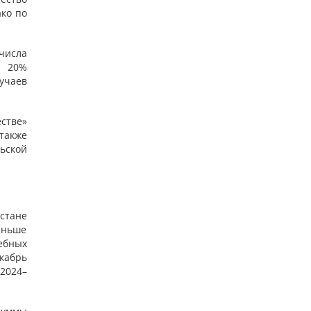
ко по
числа
а 20%
учаев
стве»
 также
ьской
стане
меньше
ебных
кабрь
 2024–