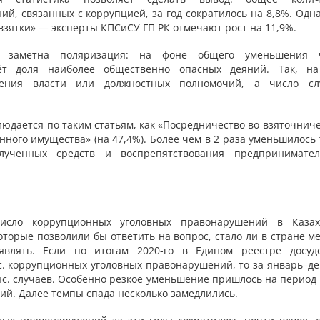
й, связанных с коррупцией, за год сократилось на 8,8%. Одна
зятки» — эксперты КПСиСУ ГП РК отмечают рост на 11,9%.
ти заметна поляризация: на фоне общего уменьшения 
ёт доля наиболее общественно опасных деяний. Так, н
шения власти или должностных полномочий, а число сл
дается по таким статьям, как «Посредничество во взяточниче
нного имущества» (на 47,4%). Более чем в 2 раза уменьшилось
лученных средств и воспрепятствования предпринимател
исло коррупционных уголовных правонарушений в Казах
оторые позволили бы ответить на вопрос, стало ли в стране 
влять. Если по итогам 2020-го в Едином реестре досуд
с. коррупционных уголовных правонарушений, то за январь–де
тыс. случаев. Особенно резкое уменьшение пришлось на период
ений. Далее темпы спада несколько замедлились.