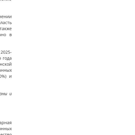
внении
ласть
 также
ано в
 2025-
о года
анской
анных
0%) и
аны и
арная
онных
ество