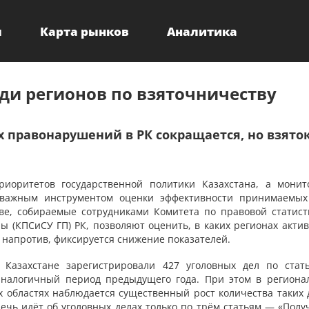
ы
Карта рынков
Аналитика
еди регионов по взяточничеству
 правонарушений в РК сокращается, но взято
иоритетов государственной политики Казахстана, а монит
важным инструментом оценки эффективности принимаемых
ве, собираемые сотрудниками Комитета по правовой статист
 (КПСиСУ ГП) РК, позволяют оценить, в каких регионах актив
, напротив, фиксируется снижение показателей.
 Казахстане зарегистрировали 427 уголовных дел по стат
аналогичный период предыдущего года. При этом в региона
х областях наблюдается существенный рост количества таких д
ечь идёт об уголовных делах только по трём статьям — «Полу