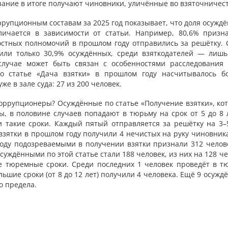
зание в итоге получают чиновники, уличённые во взяточничест
рупционным составам за 2025 год показывает, что доля осужд
ичается в зависимости от статьи. Например, 80,6% призн
стных полномочий в прошлом году отправились за решётку. 
чили только 30,9% осуждённых, среди взяткодателей — лишь
случае может быть связан с особенностями расследования 
о статье «Дача взятки» в прошлом году насчитывалось б
е в зале суда: 27 из 200 человек.
оррупционеры? Осуждённые по статье «Получение взятки», ко
, в половине случаев попадают в тюрьму на срок от 5 до 8 л
 такие сроки. Каждый пятый отправляется за решётку на 3–5
 взятки в прошлом году получили 4 нечистых на руку чиновник
году подозреваемыми в получении взятки признали 312 челове
осуждёнными по этой статье стали 188 человек, из них на 128 ч
е тюремные сроки. Среди последних 1 человек проведёт в т
ольшие сроки (от 8 до 12 лет) получили 4 человека. Ещё 9 осуж
о предела.