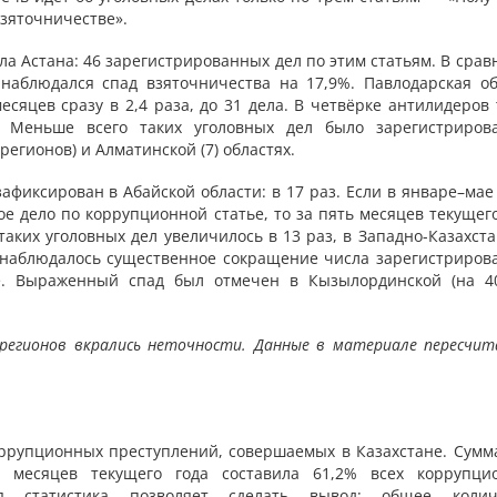
взяточничестве».
ла Астана: 46 зарегистрированных дел по этим статьям. В сра
наблюдался спад взяточничества на 17,9%. Павлодарская об
есяцев сразу в 2,4 раза, до 31 дела. В четвёрке антилидеров
 Меньше всего таких уголовных дел было зарегистриров
регионов) и Алматинской (7) областях.
фиксирован в Абайской области: в 17 раз. Если в январе–мае
ое дело по коррупционной статье, то за пять месяцев текущег
таких уголовных дел увеличилось в 13 раз, в Западно-Казахст
в наблюдалось существенное сокращение числа зарегистриров
ве. Выраженный спад был отмечен в Кызылординской (на 4
регионов вкрались неточности. Данные в материале пересчит
оррупционных преступлений, совершаемых в Казахстане. Сумм
 месяцев текущего года составила 61,2% всех коррупци
 статистика позволяет сделать вывод: общее колич