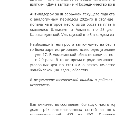
взятки», «Дача взятки» и «Посредничество во 
Антилидером за январь–май текущего года ста
с аналогичным периодом 2025-го в столице 
попала на второе место из-за роста за пять м
оказались Шымкент и Алматы: по 28 дел.
Карагандинской, Улытауской (по 6 в каждом из 
Наибольший темп роста взяточничества был за
го было зарегистрировано всего одно уголовн
— уже 17. В Акмолинской области количество 
— в 2,9 раза. В то же время в ряде регионо
уголовных дел по статьям о взяточничест
Жамбылской (на 37,9%) областях.
В результате технической ошибки в рейтинг 
исправлены.
Взяточничество составляет большую часть к
доля трёх вышеназванных статей за пять
правонарушений: 427 из 697. Правовая