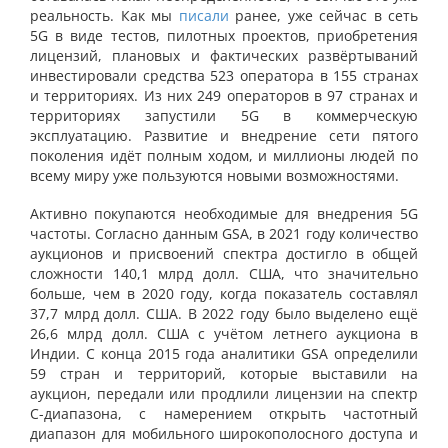
реальность. Как мы
писали
ранее, уже сейчас в сеть
5G в виде тестов, пилотных проектов, приобретения
лицензий, плановых и фактических развёртываний
инвестировали средства 523 оператора в 155 странах
и территориях. Из них 249 операторов в 97 странах и
территориях запустили 5G в коммерческую
эксплуатацию. Развитие и внедрение сети пятого
поколения идёт полным ходом, и миллионы людей по
всему миру уже пользуются новыми возможностями.
Активно покупаются необходимые для внедрения 5G
частоты. Согласно данным GSA, в 2021 году количество
аукционов и присвоений спектра достигло в общей
сложности 140,1 млрд долл. США, что значительно
больше, чем в 2020 году, когда показатель составлял
37,7 млрд долл. США. В 2022 году было выделено ещё
26,6 млрд долл. США с учётом летнего аукциона в
Индии. С конца 2015 года аналитики GSA определили
59 стран и территорий, которые выставили на
аукцион, передали или продлили лицензии на спектр
C-диапазона, с намерением открыть частотный
диапазон для мобильного широкополосного доступа и