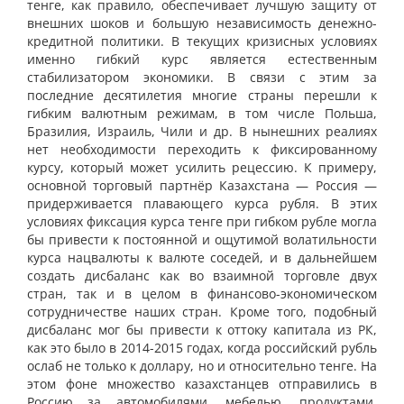
тенге, как правило, обеспечивает лучшую защиту от
внешних шоков и большую независимость денежно-
кредитной политики. В текущих кризисных условиях
именно гибкий курс является естественным
стабилизатором экономики. В связи с этим за
последние десятилетия многие страны перешли к
гибким валютным режимам, в том числе Польша,
Бразилия, Израиль, Чили и др. В нынешних реалиях
нет необходимости переходить к фиксированному
курсу, который может усилить рецессию. К примеру,
основной торговый партнёр Казахстана — Россия —
придерживается плавающего курса рубля. В этих
условиях фиксация курса тенге при гибком рубле могла
бы привести к постоянной и ощутимой волатильности
курса нацвалюты к валюте соседей, и в дальнейшем
создать дисбаланс как во взаимной торговле двух
стран, так и в целом в финансово-экономическом
сотрудничестве наших стран. Кроме того, подобный
дисбаланс мог бы привести к оттоку капитала из РК,
как это было в 2014-2015 годах, когда российский рубль
ослаб не только к доллару, но и относительно тенге. На
этом фоне множество казахстанцев отправились в
Россию за автомобилями, мебелью, продуктами,