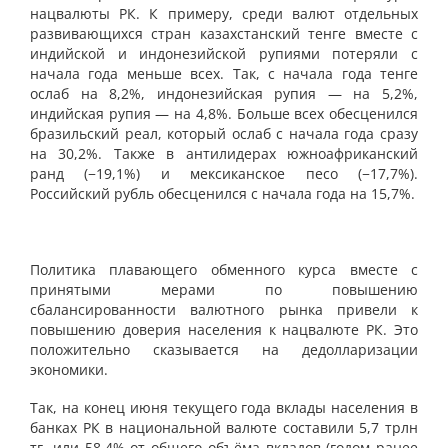
нацвалюты РК. К примеру, среди валют отдельных
развивающихся стран казахстанский тенге вместе с
индийской и индонезийской рупиями потеряли с
начала года меньше всех. Так, с начала года тенге
ослаб на 8,2%, индонезийская рупия — на 5,2%,
индийская рупия — на 4,8%. Больше всех обесценился
бразильский реал, который ослаб с начала года сразу
на 30,2%. Также в антилидерах южноафриканский
ранд (−19,1%) и мексиканское песо (−17,7%).
Российский рубль обесценился с начала года на 15,7%.
Политика плавающего обменного курса вместе с
принятыми мерами по повышению
сбалансированности валютного рынка привели к
повышению доверия населения к нацвалюте РК. Это
положительно сказывается на дедолларизации
экономики.
Так, на конец июня текущего года вклады населения в
банках РК в национальной валюте составили 5,7 трлн
тг, или 58,4% от общего объёма вкладов (годом ранее