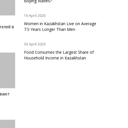
Buying Rubles?
16 April 2026
Women in Kazakhstan Live on Average
телей в
7.5 Years Longer Than Men
03 April 2026
Food Consumes the Largest Share of
Household Income in Kazakhstan
ивают