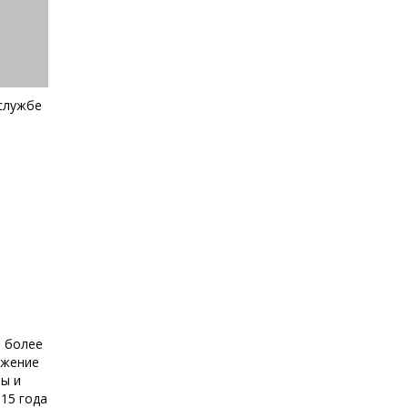
службе
е более
ижение
ы и
15 года