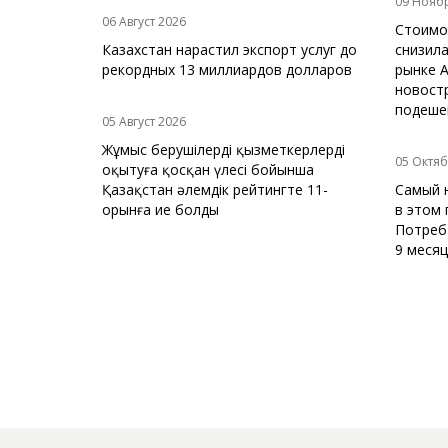
09 Нояб
06 Август 2026
Стоимо
Казахстан нарастил экспорт услуг до
снизила
рекордных 13 миллиардов долларов
рынке А
новост
подеше
05 Август 2026
Жұмыс берушілердің қызметкерлерді
05 Октяб
оқытуға қосқан үлесі бойынша
Қазақстан әлемдік рейтингте 11-
Самый н
орынға ие болды
в этом 
Потребт
9 месяц