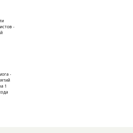
ти
истов -
ой
ога -
иятий
за 1
хода