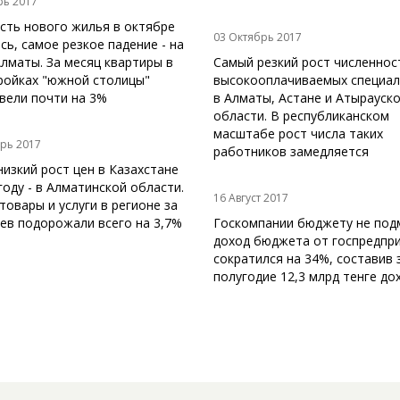
рь 2017
сть нового жилья в октябре
03 Октябрь 2017
сь, самое резкое падение - на
лматы. За месяц квартиры в
Самый резкий рост численнос
ройках "южной столицы"
высокооплачиваемых специал
вели почти на 3%
в Алматы, Астане и Атырауск
области. В республиканском
масштабе рост числа таких
рь 2017
работников замедляется
изкий рост цен в Казахстане
году - в Алматинской области.
16 Август 2017
овары и услуги в регионе за
ев подорожали всего на 3,7%
Госкомпании бюджету не подм
доход бюджета от госпредпр
сократился на 34%, составив 
полугодие 12,3 млрд тенге до