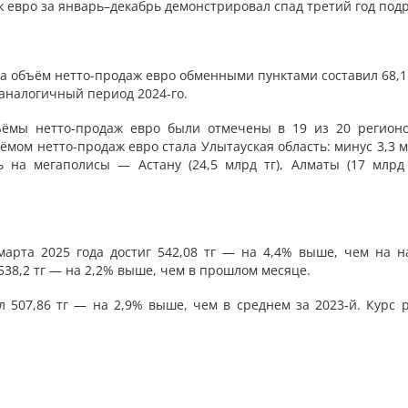
 евро за январь–декабрь демонстрировал спад третий год подр
да объём нетто-продаж евро обменными пунктами составил 68,1
 аналогичный период 2024-го.
ёмы нетто-продаж евро были отмечены в 19 из 20 регионо
ом нетто-продаж евро стала Улытауская область: минус 3,3 м
на мегаполисы — Астану (24,5 млрд тг), Алматы (17 млрд 
арта 2025 года достиг 542,08 тг — на 4,4% выше, чем на н
 538,2 тг — на 2,2% выше, чем в прошлом месяце.
л 507,86 тг — на 2,9% выше, чем в среднем за 2023-й. Курс 