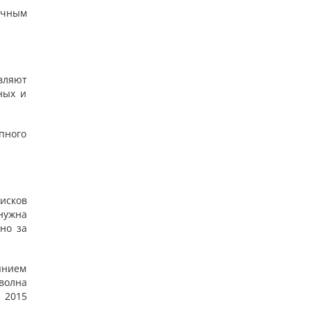
очным
вляют
ных и
пного
исков
нужна
но за
янием
волна
. 2015