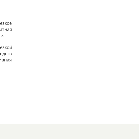
езкое
итная
е.
езкой
редств
тивная