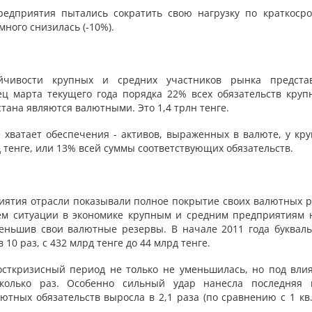
едприятия пытались сократить свою нагрузку по краткоср
много снизилась (-10%).
йчивости крупных и средних участников рынка предста
ц марта текущего года порядка 22% всех обязательств круп
ана являются валютными. Это 1,4 трлн тенге.
хватает обеспечения - активов, выраженных в валюте, у кру
 тенге, или 13% всей суммы соответствующих обязательств.
риятия отрасли показывали полное покрытие своих валютных р
ием ситуации в экономике крупным и средним предприятиям 
еньшив свои валютные резервы. В начале 2011 года букваль
10 раз, с 432 млрд тенге до 44 млрд тенге.
осткризисный период не только не уменьшилась, но под вли
сколько раз. Особенно сильный удар нанесла последняя 
ютных обязательств выросла в 2,1 раза (по сравнению с 1 кв