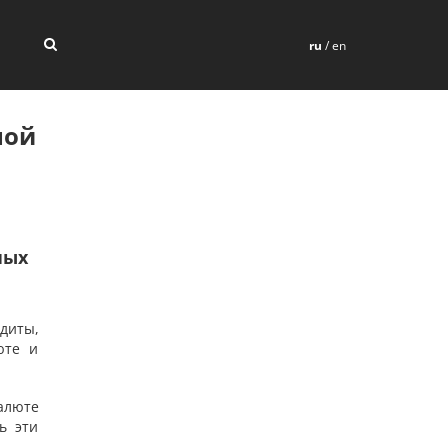
ru
/
en
ной
ных
диты,
юте и
алюте
ь эти