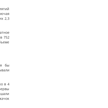
иятий
лючая
х 2,3
атное
в 752
бъеме
тя бы
ывали
о в 4
зервы
ышали
скачок