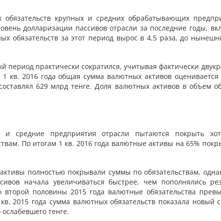
ех обязательств крупных и средних обрабатывающих предпр
овень долларизации пассивов отрасли за последние годы, вк
ых обязательств за этот период вырос в 4,5 раза, до нынешни
ый период практически сократился, учитывая фактически двукр
 1 кв. 2016 года общая сумма валютных активов оценивается 
 составлял 629 млрд тенге. Доля валютных активов в объем о
е и средние предприятия отрасли пытаются покрыть хо
твам. По итогам 1 кв. 2016 года валютные активы на 65% покр
активы полностью покрывали суммы по обязательствам, однак
ссивов начала увеличиваться быстрее, чем пополнялись ре
до второй половины 2015 года валютные обязательства прев
 кв. 2015 года сумма валютных обязательств показала новый 
 ослабевшего тенге.