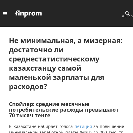
ru
/
en
Не минимальная, а мизерная:
достаточно ли
среднестатистическому
казахстанцу самой
маленькой зарплаты для
расходов?
Спойлер: средние месячные
потребительские расходы превышают
70 тысяч тенге
В Казахстане набирает голоса
петиция
за повышение
минимальной заработной платы (МЗП) до 200 тыс. тг.