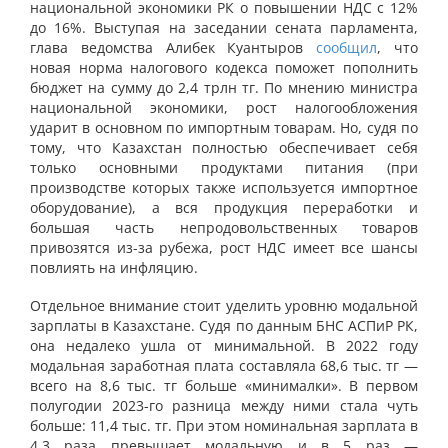
национальной экономики РК о повышении НДС с 12%
до 16%. Выступая на заседании сената парламента,
глава ведомства Алибек Куантыров
сообщил
, что
новая норма налогового кодекса поможет пополнить
бюджет на сумму до 2,4 трлн тг. По мнению министра
национальной экономики, рост налогообложения
ударит в основном по импортным товарам. Но, судя по
тому, что Казахстан полностью обеспечивает себя
только основными продуктами питания (при
производстве которых также используется импортное
оборудование), а вся продукция переработки и
большая часть непродовольственных товаров
привозятся из-за рубежа, рост НДС имеет все шансы
повлиять на инфляцию.
Отдельное внимание стоит уделить уровню модальной
зарплаты в Казахстане. Судя по данным БНС АСПиР РК,
она недалеко ушла от минимальной. В 2022 году
модальная заработная плата составляла
68,6 тыс. тг
—
всего на 8,6 тыс. тг больше «минималки». В первом
полугодии 2023-го разница между ними стала чуть
больше: 11,4 тыс. тг. При этом номинальная зарплата в
4,3 раза превышает модальную и в 5 раз —