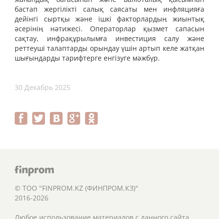
бастап жергілікті салық саясаты мен инфляцияға
дейінгі сыртқы және ішкі факторлардың жиынтық
әсерінің нәтижесі. Операторлар қызмет сапасын
сақтау, инфрақұрылымға инвестиция салу және
реттеуші талаптарды орындау үшін артып келе жатқан
шығындарды тарифтерге енгізуге мәжбүр.
30 Декабрь 2025
© ТОО "FINPROM.KZ (ФИНПРОМ.КЗ)"
2016-2026
Любое использование материалов с данного сайта