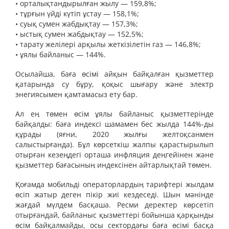
• орталықтандырылған жылу — 159,8%;
• тұрғын үйді күтіп ұстау — 158,1%;
• суық сумен жабдықтау — 157,3%;
• ыстық сумен жабдықтау — 152,5%;
• тарату желілері арқылы жеткізілетін газ — 146,8%;
• ұялы байланыс — 144%.
Осылайша, баға өсімі айқын байқалған қызметтер
қатарында су бұру, қоқыс шығару және электр
энегиясымен қамтамасыз ету бар.
Ал ең төмен өсім ұялы байланыс қызметтерінде
байқалды: баға индексі шамамен бес жылда 144%-ды
құрады (яғни, 2020 жылғы желтоқсанмен
салыстырғанда). Бұл көрсеткіш жалпы қарастырылып
отырған кезеңдегі орташа инфляция деңгейінен және
қызметтер бағасының индексінен айтарлықтай төмен.
Қоғамда мобильді операторлардың тарифтері жылдам
өсіп жатыр деген пікір жиі кездеседі. Шын мәнінде
жағдай мүлдем басқаша. Ресми деректер көрсетіп
отырғандай, байланыс қызметтері бойынша қарқынды
өсім байқалмайды, осы сектордағы баға өсімі басқа