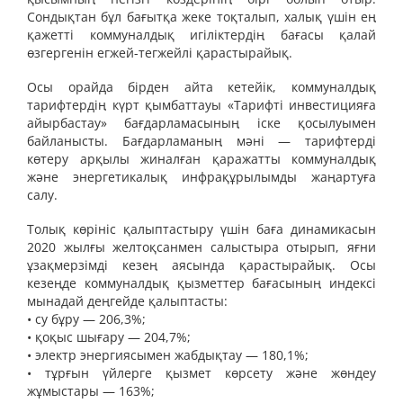
Сондықтан бұл бағытқа жеке тоқталып, халық үшін ең
қажетті коммуналдық игіліктердің бағасы қалай
өзгергенін егжей-тегжейлі қарастырайық.
Осы орайда бірден айта кетейік, коммуналдық
тарифтердің күрт қымбаттауы «Тарифті инвестицияға
айырбастау» бағдарламасының іске қосылуымен
байланысты. Бағдарламаның мәні — тарифтерді
көтеру арқылы жиналған қаражатты коммуналдық
және энергетикалық инфрақұрылымды жаңартуға
салу.
Толық көрініс қалыптастыру үшін баға динамикасын
2020 жылғы желтоқсанмен салыстыра отырып, яғни
ұзақмерзімді кезең аясында қарастырайық. Осы
кезеңде коммуналдық қызметтер бағасының индексі
мынадай деңгейде қалыптасты:
• су бұру — 206,3%;
• қоқыс шығару — 204,7%;
• электр энергиясымен жабдықтау — 180,1%;
• тұрғын үйлерге қызмет көрсету және жөндеу
жұмыстары — 163%;