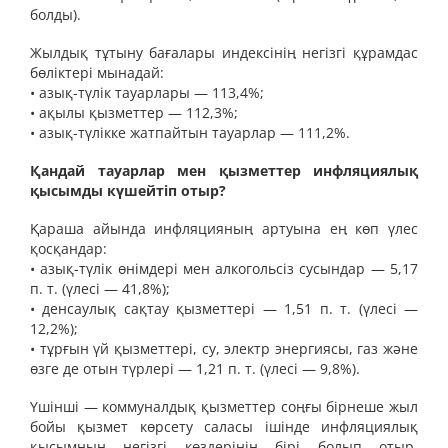
болды).
Жылдық тұтыну бағалары индексінің негізгі құрамдас
бөліктері мынадай:
• азық-түлік тауарлары — 113,4%;
• ақылы қызметтер — 112,3%;
• азық-түлікке жатпайтын тауарлар — 111,2%.
Қандай тауарлар мен қызметтер инфляциялық
қысымды күшейтіп отыр?
Қараша айында инфляцияның артуына ең көп үлес
қосқандар:
• азық-түлік өнімдері мен алкогольсіз сусындар — 5,17
п. т. (үлесі — 41,8%);
• денсаулық сақтау қызметтері — 1,51 п. т. (үлесі —
12,2%);
• тұрғын үй қызметтері, су, электр энергиясы, газ және
өзге де отын түрлері — 1,21 п. т. (үлесі — 9,8%).
Үшінші — коммуналдық қызметтер соңғы бірнеше жыл
бойы қызмет көрсету саласы ішінде инфляциялық
қысымның негізгі көздерінің бірі болып отыр.