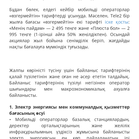
Бұдан бөлек, елдегі кейбір мобильді операторлар
«өзгермейтін» тарифтерді ұсынуда. Мәселен, Tele2 бір
жылға бағасы «өзгермейтін» екі тарифті
іске қосты
:
«Менің пайдам» — 2 495 теңге және «Плюста бол» — 2
995 теңге (1-ірінші айға 50% жеңілдікпен). Осындай
акциялар жыл бойына сенімділік беріп, жағдайды
нақты бағалауға мүмкіндік туғызады.
Жалпы көріністі түсіну үшін байланыс тарифтерінің
қалай түзілетінін және оған не әсер ететін талдайық.
Байланыс тарифтерінің түзілуі негізінен оператор
шығындары мен макроэкономикалық ахуалға
байланысты.
1. Электр энергиясы мен коммуналдық қызметтер
бағасының өсуі
• Мобильді операторлар базалық станциялардың,
деректер орталықтарының және желілік
инфрақұрылымның үздіксіз жұмысына байланысты
электр энергиясын ең көп пайдаланатын ірі