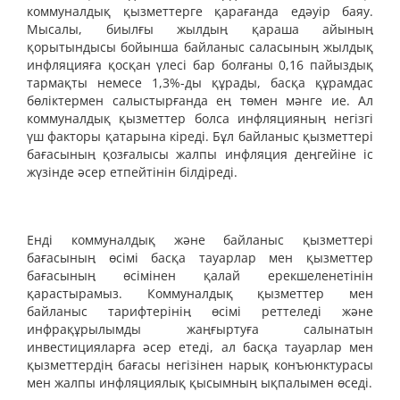
коммуналдық қызметтерге қарағанда едәуір баяу.
Мысалы, биылғы жылдың қараша айының
қорытындысы бойынша байланыс саласының жылдық
инфляцияға қосқан үлесі бар болғаны 0,16 пайыздық
тармақты немесе 1,3%-ды құрады, басқа құрамдас
бөліктермен салыстырғанда ең төмен мәнге ие. Ал
коммуналдық қызметтер болса инфляцияның негізгі
үш факторы қатарына кіреді. Бұл байланыс қызметтері
бағасының қозғалысы жалпы инфляция деңгейіне іс
жүзінде әсер етпейтінін білдіреді.
Енді коммуналдық және байланыс қызметтері
бағасының өсімі басқа тауарлар мен қызметтер
бағасының өсімінен қалай ерекшеленетінін
қарастырамыз. Коммуналдық қызметтер мен
байланыс тарифтерінің өсімі реттеледі және
инфрақұрылымды жаңғыртуға салынатын
инвестицияларға әсер етеді, ал басқа тауарлар мен
қызметтердің бағасы негізінен нарық конъюнктурасы
мен жалпы инфляциялық қысымның ықпалымен өседі.