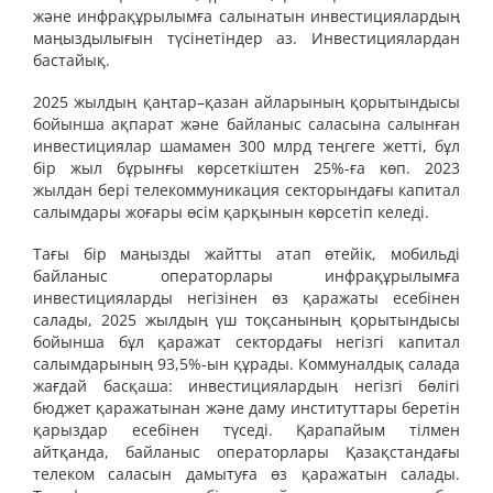
және инфрақұрылымға салынатын инвестициялардың
маңыздылығын түсінетіндер аз. Инвестициялардан
бастайық.
2025 жылдың қаңтар–қазан айларының қорытындысы
бойынша ақпарат және байланыс саласына салынған
инвестициялар шамамен 300 млрд теңгеге жетті, бұл
бір жыл бұрынғы көрсеткіштен 25%-ға көп. 2023
жылдан бері телекоммуникация секторындағы капитал
салымдары жоғары өсім қарқынын көрсетіп келеді.
Тағы бір маңызды жайтты атап өтейік, мобильді
байланыс операторлары инфрақұрылымға
инвестицияларды негізінен өз қаражаты есебінен
салады, 2025 жылдың үш тоқсанының қорытындысы
бойынша бұл қаражат сектордағы негізгі капитал
салымдарының 93,5%-ын құрады. Коммуналдық салада
жағдай басқаша: инвестициялардың негізгі бөлігі
бюджет қаражатынан және даму институттары беретін
қарыздар есебінен түседі. Қарапайым тілмен
айтқанда, байланыс операторлары Қазақстандағы
телеком саласын дамытуға өз қаражатын салады.