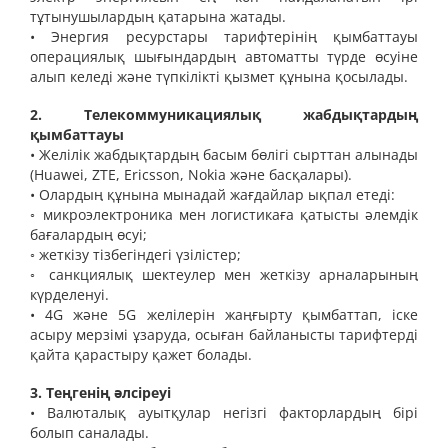
тұтынушылардың қатарына жатады.
• Энергия ресурстары тарифтерінің қымбаттауы
операциялық шығындардың автоматты түрде өсуіне
алып келеді және түпкілікті қызмет құнына қосылады.
2. Телекоммуникациялық жабдықтардың
қымбаттауы
• Желілік жабдықтардың басым бөлігі сырттан алынады
(Huawei, ZTE, Ericsson, Nokia және басқалары).
• Олардың құнына мынадай жағдайлар ықпал етеді:
◦ микроэлектроника мен логистикаға қатысты әлемдік
бағалардың өсуі;
◦ жеткізу тізбегіндегі үзілістер;
◦ санкциялық шектеулер мен жеткізу арналарының
күрделенуі.
• 4G және 5G желілерін жаңғырту қымбаттап, іске
асыру мерзімі ұзаруда, осыған байланысты тарифтерді
қайта қарастыру қажет болады.
3. Теңгенің әлсіреуі
• Валюталық ауытқулар негізгі факторлардың бірі
болып саналады.