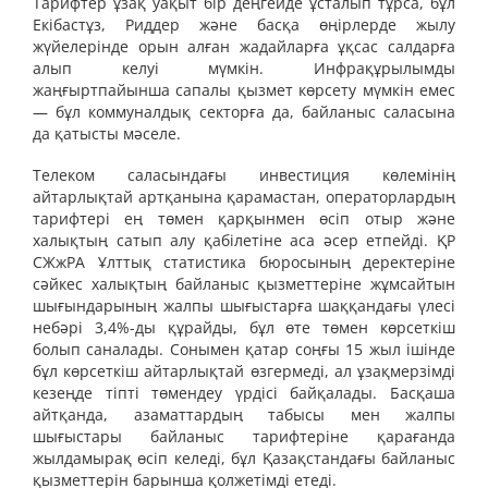
Тарифтер ұзақ уақыт бір деңгейде ұсталып тұрса, бұл
Екібастұз, Риддер және басқа өңірлерде жылу
жүйелерінде орын алған жадайларға ұқсас салдарға
алып келуі мүмкін. Инфрақұрылымды
жаңғыртпайынша сапалы қызмет көрсету мүмкін емес
— бұл коммуналдық секторға да, байланыс саласына
да қатысты мәселе.
Телеком саласындағы инвестиция көлемінің
айтарлықтай артқанына қарамастан, операторлардың
тарифтері ең төмен қарқынмен өсіп отыр және
халықтың сатып алу қабілетіне аса әсер етпейді. ҚР
СЖжРА Ұлттық статистика бюросының деректеріне
сәйкес халықтың байланыс қызметтеріне жұмсайтын
шығындарының жалпы шығыстарға шаққандағы үлесі
небәрі 3,4%-ды құрайды, бұл өте төмен көрсеткіш
болып саналады. Сонымен қатар соңғы 15 жыл ішінде
бұл көрсеткіш айтарлықтай өзгермеді, ал ұзақмерзімді
кезеңде тіпті төмендеу үрдісі байқалады. Басқаша
айтқанда, азаматтардың табысы мен жалпы
шығыстары байланыс тарифтеріне қарағанда
жылдамырақ өсіп келеді, бұл Қазақстандағы байланыс
қызметтерін барынша қолжетімді етеді.