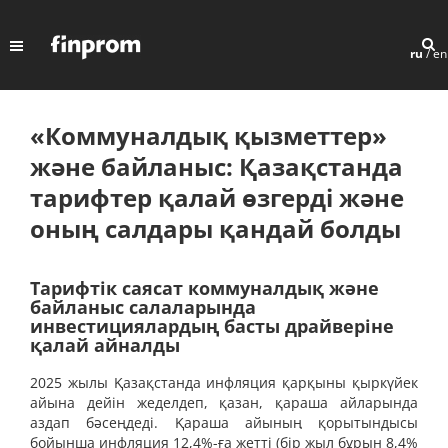
ru
/
en
«Коммуналдық қызметтер»
және байланыс: Қазақстанда
тарифтер қалай өзгерді және
оның салдары қандай болды
Тарифтік саясат коммуналдық және
байланыс салаларында
инвестициялардың басты драйверіне
қалай айналды
2025 жылы Қазақстанда инфляция қарқыны қыркүйек
айына дейін жеделдеп, қазан, қараша айларында
аздап бәсеңдеді. Қараша айының қорытындысы
бойынша инфляция 12,4%-ға жетті (бір жыл бұрын 8,4%