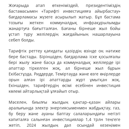
Жоғарыда атап өткеніміздей, президентіміздің
бастамасымен «Тарифті инвестицияға айырбастау»
бағдарламасы жүзеге асырылып жатыр. Бұл бастама
тозығы жеткен коммуналдық инфрақұрылымды
жаңартуға бағытталған. Бағаны бірнеше жыл бойы
ұстап тұру желілердің жағдайының нашарлауына
себеп болды.
Тарифтік реттеу қағидаты қазірдің өзінде оң нәтиже
бере бастады. Біріншіден, бағдарлама іске қосылғалы
бері жылу және басқа да коммуналдық желілерде ірі
апаттар тіркелген жоқ, ал бірнеше жыл бұрын
Екібастұзда, Риддерде, Теміртауда және өзге өңірлерде
орын алған ірі апаттарды жұрт ұмытқан жоқ.
Екіншіден, тарифтердің өсімі есебінен инвестиция
көлемі айтарлықтай ұлғайып отыр.
Мәселен, биылғы жылдың қаңтар–қазан айлары
аралығында электр энергиясыменмен жабдықтау, газ,
бу беру және ауаны баптау салаларындағы негізгі
капиталға салынған инвестициялар 1,4 трлн теңгеге
жетіп, 2024 жылдың дәл осындай кезеңімен