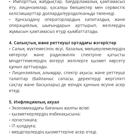
• Импорттық жабдықтар, бағдарламалық қамтамасыз
ету, лицензиялар, қосалқы бөлшектер мен сервистік
келісімшарттар долларда/еурода/юаньда төленеді.
• Құнсыздану операторлардың капиталдық және
операциялық шығындарын арттырып, желілердің
жұмысын қамтамасыз етуді қымбаттатады.
4. Салықтық және реттеуші ортадағы өзгерістер
• Салық жүктемесінің өсуі, базалық мөлшерлемелердің
көтерілуі және радиожиілік спектріне қатысты
міндеттемелердің өзгеруі желілерге қызмет көрсету
құнын арттырады.
• Лицензиялық алымдар, спектр ақысы және реттеуші
талаптар (байланыс сапасы, деректерді жергілікті
сақтау және басқалары) де өзіндік құнның өсуіне әсер
етеді.
5. Инфляциялық ахуал
• Экономикадағы бағаның жалпы өсімі:
◦ қызметкерлердің еңбекақысына;
◦ логистикаға;
◦ IT-қолдауға;
◦ мердігерлердің қызметтеріне әсер етеді.