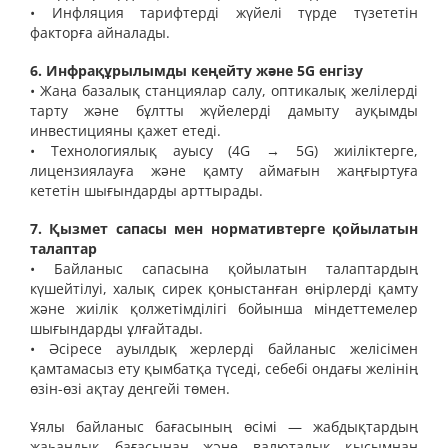
• Инфляция тарифтерді жүйелі түрде түзететін
факторға айналады.
6. Инфрақұрылымды кеңейту және 5G енгізу
• Жаңа базалық станциялар салу, оптикалық желілерді
тарту және бұлтты жүйелерді дамыту ауқымды
инвестицияны қажет етеді.
• Технологиялық ауысу (4G → 5G) жиіліктерге,
лицензиялауға және қамту аймағын жаңғыртуға
кететін шығындарды арттырады.
7. Қызмет сапасы мен нормативтерге қойылатын
талаптар
• Байланыс сапасына қойылатын талаптардың
күшейтілуі, халық сирек қоныстанған өңірлерді қамту
және жиілік қолжетімділігі бойынша міндеттемелер
шығындарды ұлғайтады.
• Әсіресе ауылдық жерлерді байланыс желісімен
қамтамасыз ету қымбатқа түседі, себебі ондағы желінің
өзін-өзі ақтау деңгейі төмен.
Ұялы байланыс бағасының өсімі — жабдықтардың
жаһандық бағасынан және валюталық қысымнан