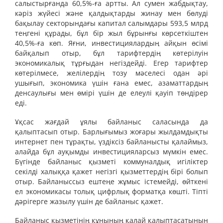
салыстырғанда 60,5%-ға артты. Ал сумен жабдықтау,
кәріз жүйесі және қалдықтарды жинау мен бөлуді
бақылау секторындағы капитал салымдары 593,5 млрд
теңгені құрады, бұл бір жыл бұрынғы көрсеткіштен
40,5%-ға көп. Яғни, инвестициялардың айқын өсімі
байқалып отыр, бұл тарифтердің көтерілуін
экономикалық тұрғыдан негіздейді. Егер тарифтер
көтерілмесе, желілердің тозу мәселесі одан әрі
ушығып, экономика үшін ғана емес, азаматтардың
денсаулығы мен өмірі үшін де елеулі қауіп төндірер
еді.
Ұқсас жағдай ұялы байланыс саласында да
қалыптасып отыр. Барлығымыз жоғары жылдамдықты
интернет пен тұрақты, үздіксіз байланысты қалаймыз,
алайда бұл ауқымды инвестицияларсыз мүмкін емес.
Бүгінде байланыс қызметі коммуналдық игіліктер
секілді халыққа қажет негізгі қызметтердің бірі болып
отыр. Байланыссыз ештеңе жұмыс істемейді, өйткені
ел экономикасы толық цифрлық форматқа көшті. Тіпті
дәрігерге жазылу үшін де байланыс қажет.
Байланыс қызметінің құнының қалай қалыптасатынын