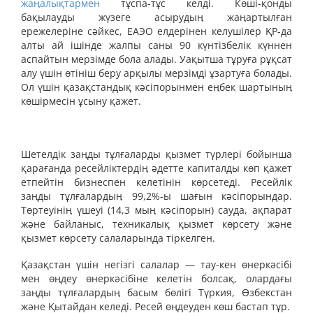
жаңалықтармен
тұспа-тұс келді. Көші-қонды
бақылауды жүзеге асырудың жаңартылған
ережелеріне сәйкес, ЕАЭО елдерінен келушілер ҚР-да
алты ай ішінде жалпы саны 90 күнтізбелік күннен
аспайтын мерзімде бола алады. Уақытша тұруға рұқсат
алу үшін өтініш беру арқылы мерзімді ұзартуға болады.
Ол үшін қазақстандық кәсіпорынмен еңбек шартының
көшірмесін ұсыну қажет.
Шетелдік заңды тұлғаларды қызмет түрлері бойынша
қарағанда ресейліктердің әдетте капиталды көп қажет
етпейтін бизнеспен келетінін көрсетеді. Ресейлік
заңды тұлғалардың 99,2%-ы шағын кәсіпорындар.
Төртеуінің үшеуі (14,3 мың кәсіпорын) сауда, ақпарат
және байланыс, техникалық қызмет көрсету және
қызмет көрсету салаларында тіркелген.
Қазақстан үшін негізгі салалар — тау-кен өнеркәсібі
мен өңдеу өнеркәсібіне келетін болсақ, олардағы
заңды тұлғалардың басым бөлігі Түркия, Өзбекстан
және Қытайдан келеді. Ресей өңдеуден көш бастап тұр.