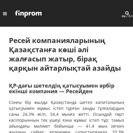
ru
/
en
Ресей компанияларының
Қазақстанға көші әлі
жалғасып жатыр, бірақ
қарқын айтарлықтай азайды
ҚР-дағы шетелдің қатысуымен әрбір
екінші компания — Ресейден
Соңғы бір жылда Қазақстанда шетел капиталының
қатысуымен жұмыс істеп тұрған заңды тұлғалардың
саны 24,3% өсіп, 54,4 мыңға жетті. Осындай төрт
кәсіпорынның тек үшеуі ғана жұмыс істеп тұр: тамыз
айындағы мәлімет бойынша — 41,4 мың (өткен
жылдың сәйкес кезеңімен салыстырғанда 33,3%