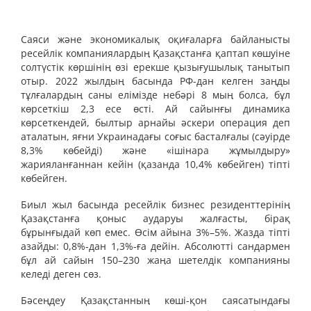
Саяси және экономикалық оқиғаларға байланысты
ресейлік компаниялардың Қазақстанға қаптап көшуіне
солтүстік көршінің өзі ерекше қызығушылық танытып
отыр. 2022 жылдың басында РФ-дан келген заңды
тұлғалардың саны елімізде небәрі 8 мың болса, бұл
көрсеткіш 2,3 есе өсті. Ай сайынғы динамика
көрсеткендей, былтыр арнайы әскери операция деп
аталатын, яғни Украинадағы соғыс басталғалы (сәуірде
8,3% көбейді) және «ішінара жұмылдыру»
жарияланғаннан кейін (қазанда 10,4% көбейген) тіпті
көбейген.
Биыл жыл басында ресейлік бизнес резиденттерінің
Қазақстанға қоныс аударуы жалғасты, бірақ
бұрынғыдай көп емес. Өсім айына 3%–5%. Жазда тіпті
азайды: 0,8%-дан 1,3%-ға дейін. Абсолютті сандармен
бұл ай сайын 150–230 жаңа шетелдік компанияны
келеді деген сөз.
Бәсеңдеу Қазақстанның көші-қон саясатындағы